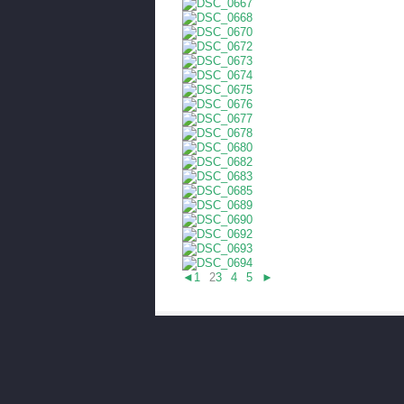
◄
1
2
3
4
5
►