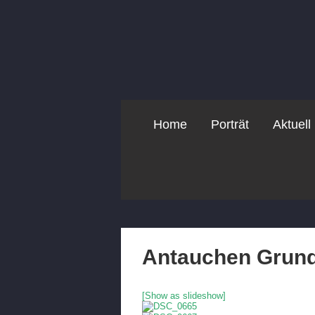
Home
Porträt
Aktuell
Antauchen Grund
[Show as slideshow]