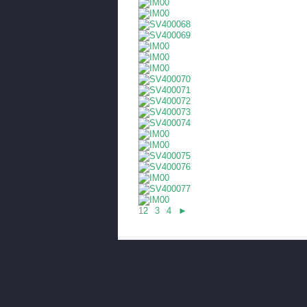
1
2
3
4
►